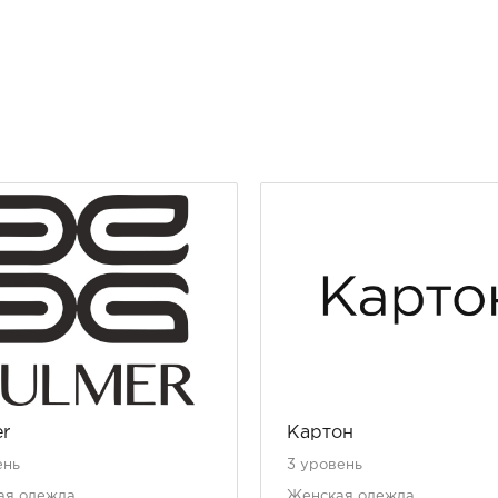
r
Картон
ень
3 уровень
ая одежда
Женская одежда