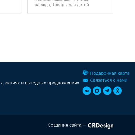
одежда, Товары для детей
оде
Подарочная карта
Связаться с нами
х, акциях и выгодных предложениях
Создание сайта —